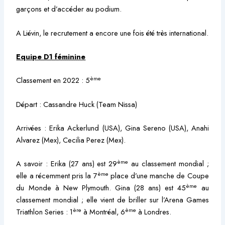
garçons et d’accéder au podium.
A Liévin, le recrutement a encore une fois été très international.
Equipe D1 féminine
ème
Classement en 2022 : 5
Départ : Cassandre Huck (Team Nissa)
Arrivées : Erika Ackerlund (USA), Gina Sereno (USA), Anahi
Alvarez (Mex), Cecilia Perez (Mex).
ème
A savoir : Erika (27 ans) est 29
au classement mondial ;
ème
elle a récemment pris la 7
place d’une manche de Coupe
ème
du Monde à New Plymouth. Gina (28 ans) est 45
au
classement mondial ; elle vient de briller sur l’Arena Games
ère
ème
Triathlon Series : 1
à Montréal, 6
à Londres.