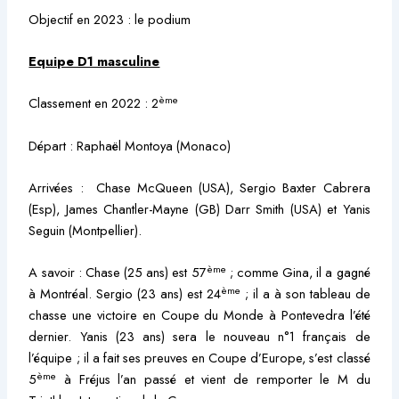
Objectif en 2023 : le podium
Equipe D1 masculine
ème
Classement en 2022 : 2
Départ : Raphaël Montoya (Monaco)
Arrivées : Chase McQueen (USA), Sergio Baxter Cabrera
(Esp), James Chantler-Mayne (GB) Darr Smith (USA) et Yanis
Seguin (Montpellier).
ème
A savoir : Chase (25 ans) est 57
; comme Gina, il a gagné
ème
à Montréal. Sergio (23 ans) est 24
; il a à son tableau de
chasse une victoire en Coupe du Monde à Pontevedra l’été
dernier. Yanis (23 ans) sera le nouveau n°1 français de
l’équipe ; il a fait ses preuves en Coupe d’Europe, s’est classé
ème
5
à Fréjus l’an passé et vient de remporter le M du