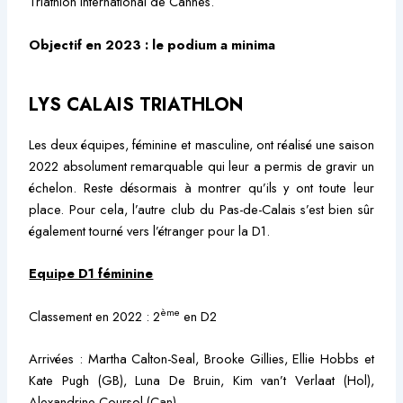
Triathlon International de Cannes.
Objectif en 2023 : le podium a minima
LYS CALAIS TRIATHLON
Les deux équipes, féminine et masculine, ont réalisé une saison
2022 absolument remarquable qui leur a permis de gravir un
échelon. Reste désormais à montrer qu’ils y ont toute leur
place. Pour cela, l’autre club du Pas-de-Calais s’est bien sûr
également tourné vers l’étranger pour la D1.
Equipe D1 féminine
ème
Classement en 2022 : 2
en D2
Arrivées : Martha Calton-Seal, Brooke Gillies, Ellie Hobbs et
Kate Pugh (GB), Luna De Bruin, Kim van’t Verlaat (Hol),
Alexandrine Coursol (Can).