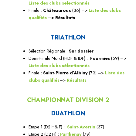
Liste des clubs selectionnés
Finale :
Châteauroux
(36) –>
Liste des clubs
qualifiés
–> Résultats
TRIATHLON
Sélection Régionale:
Sur dossier
Demi-Finale Nord (HDF & IDF) :
Fourmies
(59) –>
Liste des clubs sélectionnés
Finale :
Saint-Pierre d’Albiny
(73) –>
Liste des
clubs qualifiés
–>
Résultats
CHAMPIONNAT DIVISION 2
DUATHLON
Etape 1 (D2 H& F) :
Saint-Avertin
(37)
Etape 2 (D2 H) :
Parthenay
(79)